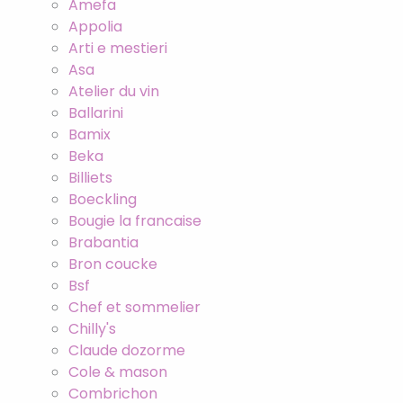
Amefa
Appolia
Arti e mestieri
Asa
Atelier du vin
Ballarini
Bamix
Beka
Billiets
Boeckling
Bougie la francaise
Brabantia
Bron coucke
Bsf
Chef et sommelier
Chilly's
Claude dozorme
Cole & mason
Combrichon