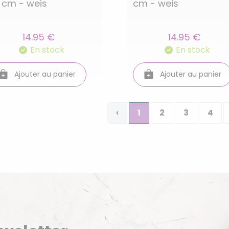
 cm - weis
cm - weis
14.95 €
14.95 €
En stock
En stock
Ajouter au panier
Ajouter au panier
‹
1
2
3
4