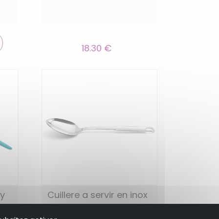
18.30 €
my
Cuillere a servir en inox
32 cm - weis