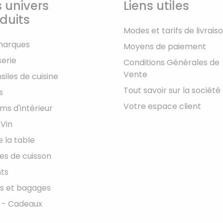
 univers
Liens utiles
duits
Modes et tarifs de livrais
marques
Moyens de paiement
serie
Conditions Générales de
Vente
siles de cuisine
Tout savoir sur la société
s
Votre espace client
ms d'intérieur
 Vin
e la table
les de cuisson
ts
s et bagages
 - Cadeaux