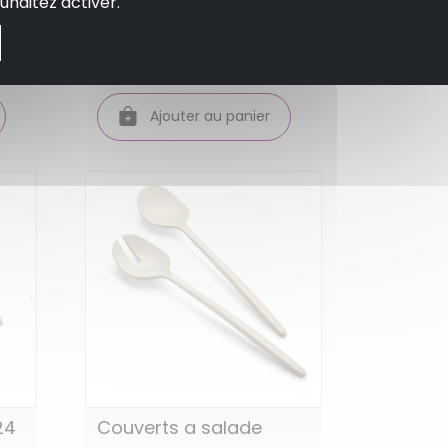
uhaitez activer.
18.95 €
En stock
Ajouter au panier
24
Couverts a salade