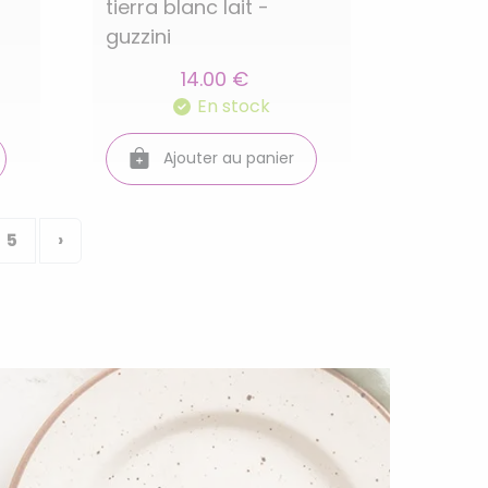
tierra blanc lait -
guzzini
14.00 €
En stock
Ajouter au panier
5
›