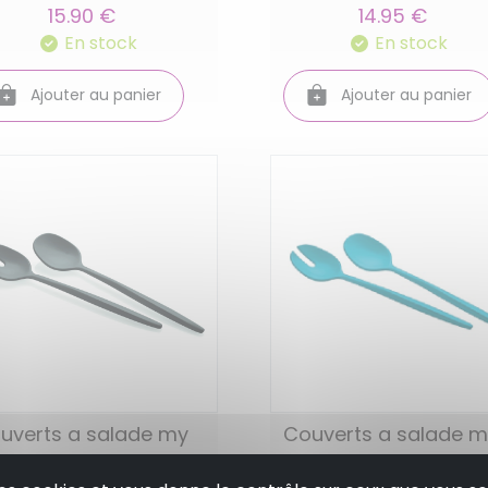
15.90 €
14.95 €
En stock
En stock
Ajouter au panier
Ajouter au panier
uverts a salade my
Couverts a salade 
sion gris 28 cm -
fusion bleu 28 cm -