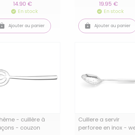
14.90 €
19.95 €
En stock
En stock
Ajouter au panier
Ajouter au panier
hème - cuillère à
Cuillere a servir
açons - couzon
perforee en inox - w