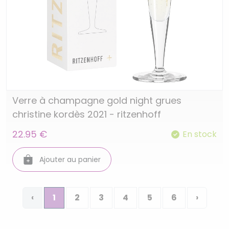
Verre à champagne gold night grues
christine kordès 2021 - ritzenhoff
22.95 €
En stock
Ajouter au panier
‹
1
2
3
4
5
6
›