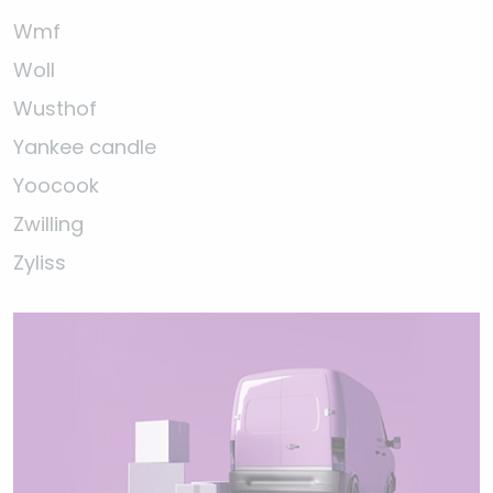
Wmf
Woll
Wusthof
Yankee candle
Yoocook
Zwilling
Zyliss