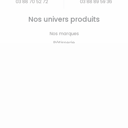
03 88 70 52 72
03 88 89 59 36
Nos univers produits
Nos marques
Pâtisserie
Ustensiles de cuisine
Divers
Parfums d'intérieur
Bar - Vin
Art de la table
Articles de cuisson
Enfants
Cabas et bagages
Déco - Cadeaux