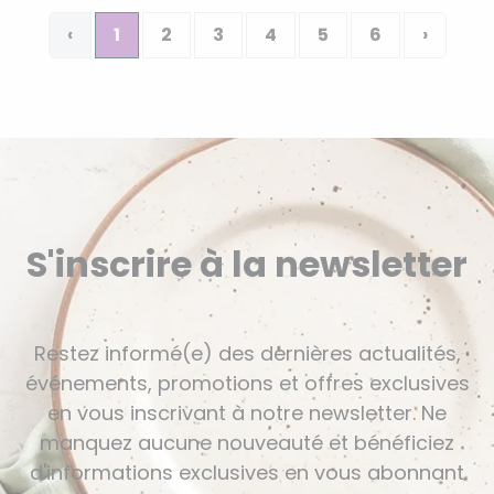
‹
1
2
3
4
5
6
›
S'inscrire à la newsletter
Restez informé(e) des dernières actualités,
événements, promotions et offres exclusives
en vous inscrivant à notre newsletter. Ne
manquez aucune nouveauté et bénéficiez
d'informations exclusives en vous abonnant