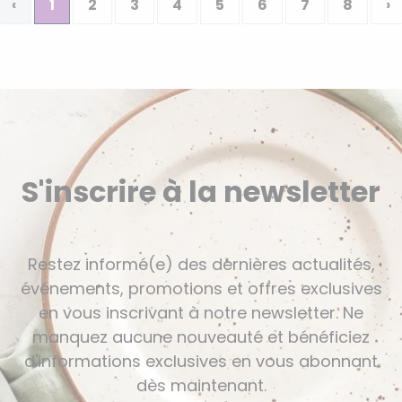
‹
1
2
3
4
5
6
7
8
›
S'inscrire à la newsletter
Restez informé(e) des dernières actualités,
événements, promotions et offres exclusives
en vous inscrivant à notre newsletter. Ne
manquez aucune nouveauté et bénéficiez
d'informations exclusives en vous abonnant
dès maintenant.