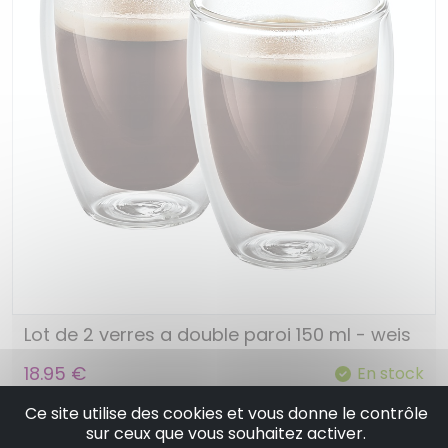
Lot de 2 verres a double paroi 150 ml - weis
18.95 €
En stock
Ce site utilise des cookies et vous donne le contrôle
Ajouter au panier
sur ceux que vous souhaitez activer.