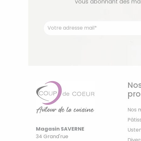
vous abonnant dès mai
Nos
pro
Nos 
Pâtis
Magasin SAVERNE
Usten
34 Grand'rue
Diver