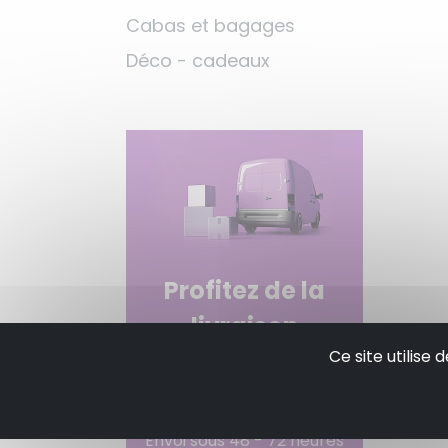
Cabas et bagages
Déco - cadeaux
Profitez de la
livraison
Ce site utilise
gratuite à partir
de 50€ d'achats!
Envoi sous 48 - 72 heures