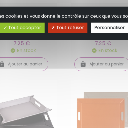
tit plateau de service
Petit plateau de serv
 des cookies et vous donne le contrôle sur ceux que vous so
dividuel bug arts chat
individuel bug arts
sique - kiub
amys chat coussin -
Tout accepter
Tout refuser
Personnaliser
kiub
7.25 €
7.25 €
En stock
En stock
Ajouter au panier
Ajouter au panier