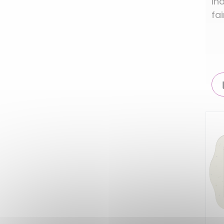
in
fa