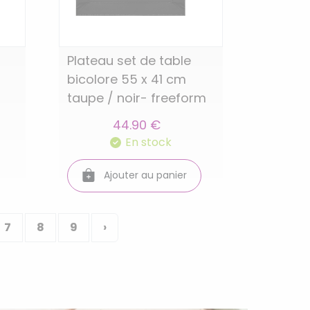
Plateau set de table
bicolore 55 x 41 cm
taupe / noir- freeform
44.90 €
En stock
Ajouter au panier
7
8
9
›