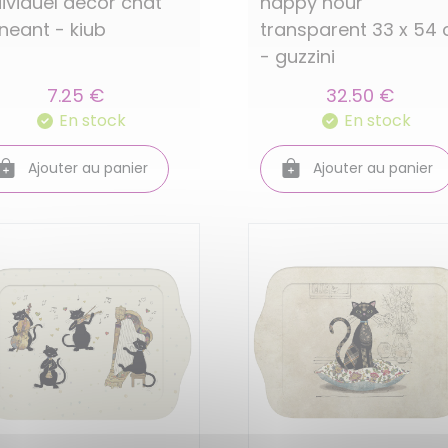
dividuel decor chat
happy hour
ineant - kiub
transparent 33 x 54
- guzzini
7.25 €
32.50 €
En stock
En stock
Ajouter au panier
Ajouter au panier