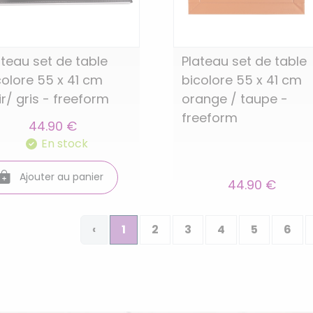
ateau set de table
Plateau set de table
colore 55 x 41 cm
bicolore 55 x 41 cm
ir/ gris - freeform
orange / taupe -
freeform
44.90 €
En stock
Ajouter au panier
44.90 €
‹
1
2
3
4
5
6