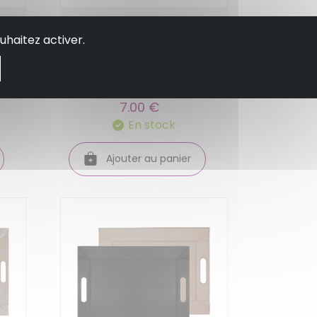
ice
Petit plateau de service
uhaitez activer.
individuel bug art kook
grenouille - kiub
7.00 €
En stock
Ajouter au panier