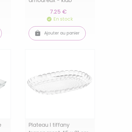
amoureux - kiub
7.25 €
En stock
Ajouter au panier
e
Plateau l tiffany