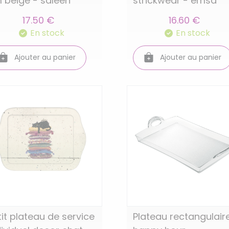
 beige - saleen
strickwear - emsa
17.50 €
16.60 €
En stock
En stock
Ajouter au panier
Ajouter au panier
tit plateau de service
Plateau rectangulair