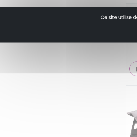
Pe
Ce site utilise
in
mu