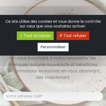
Ce site utilise des cookies et vous donne le contrôle
S'inscrire à la newsletter
sur ceux que vous souhaitez activer.
Tout accepter
Tout refuser
Restez informé(e) des dernières actualités,
Personnaliser
événements, promotions et offres exclusives
en vous inscrivant à notre newsletter. Ne
manquez aucune nouveauté et bénéficiez
d'informations exclusives en vous abonnant
dès maintenant.