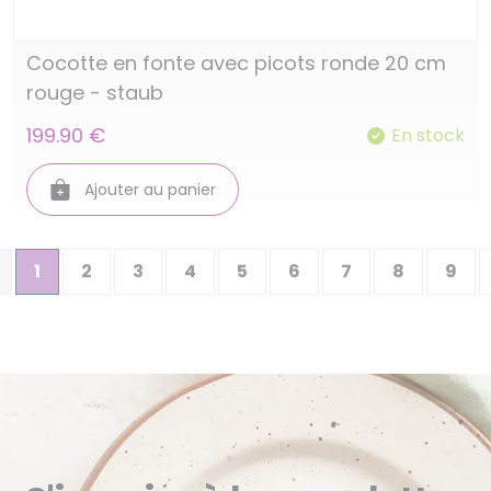
Cocotte en fonte avec picots ronde 20 cm
rouge - staub
199.90 €
En stock
Ajouter au panier
1
2
3
4
5
6
7
8
9