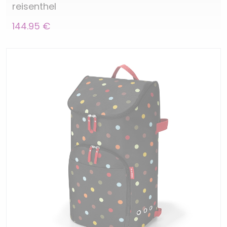
reisenthel
144.95 €