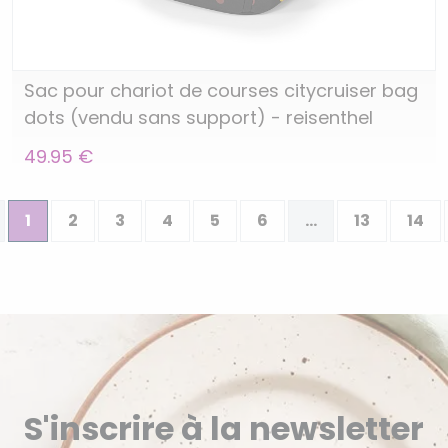
Sac pour chariot de courses citycruiser bag
dots (vendu sans support) - reisenthel
49.95 €
1
2
3
4
5
6
...
13
14
S'inscrire à la newsletter