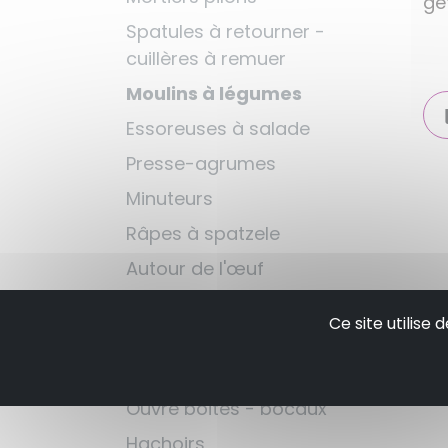
ge
Spatules à retourner -
cuillères à remuer
Moulins à légumes
Essoreuses à salade
Presse-agrumes
Minuteurs
Râpes à spatzele
Autour de l'œuf
Louches - écumoires
Ce site utilise
Attendrisseurs à viande
Autour du barbecue
Ouvre boites - bocaux
Hachoirs