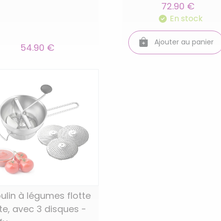
72.90 €
En stock
Ajouter au panier
54.90 €
ulin à légumes flotte
tte, avec 3 disques -