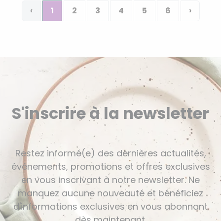
‹
1
2
3
4
5
6
›
S'inscrire à la newsletter
Restez informé(e) des dernières actualités,
événements, promotions et offres exclusives
en vous inscrivant à notre newsletter. Ne
manquez aucune nouveauté et bénéficiez
d'informations exclusives en vous abonnant
dès maintenant.