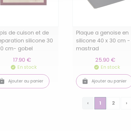
pis de cuison et de
Plaque a genoise en
eparation silicone 30
silicone 40 x 30 cm -
40 cm- gobel
mastrad
17.90 €
25.90 €
En stock
En stock
Ajouter au panier
Ajouter au panier
‹
1
2
›