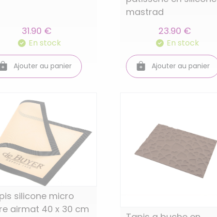
mastrad
31.90 €
23.90 €
En stock
En stock
Ajouter au panier
Ajouter au panier
pis silicone micro
re airmat 40 x 30 cm
Tapis a buche en