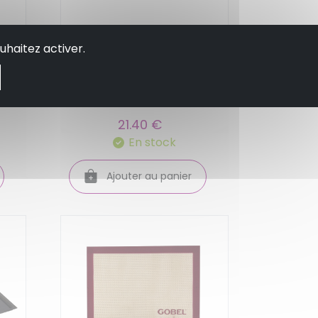
Tapis en silicone air
uhaitez activer.
mat eclair ou choux 30
 40
x 40 cm- silikomart
21.40 €
En stock
Ajouter au panier