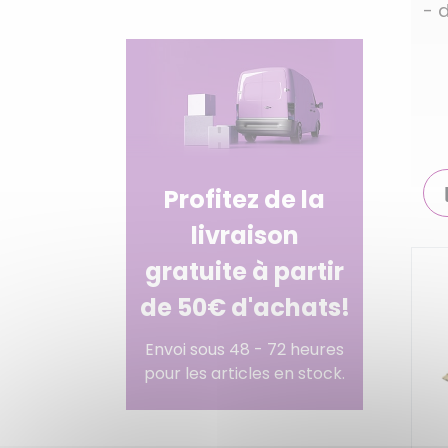
- 
Profitez de la
livraison
gratuite à partir
de 50€ d'achats!
Envoi sous 48 - 72 heures
pour les articles en stock.