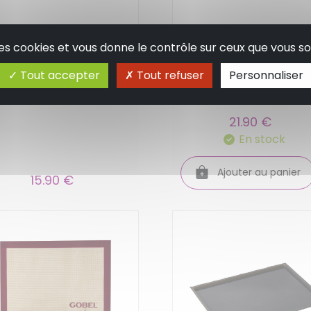
pis a buche en
Tapis de cuisson
 des cookies et vous donne le contrôle sur ceux que vous so
licone magic buche
gradue en fibre de
essee 25 x 18 cm-
verre et silicone 30 x
Tout accepter
Tout refuser
Personnaliser
likomart
cm - mastrad
21.90 €
En stock
Ajouter au panier
15.90 €