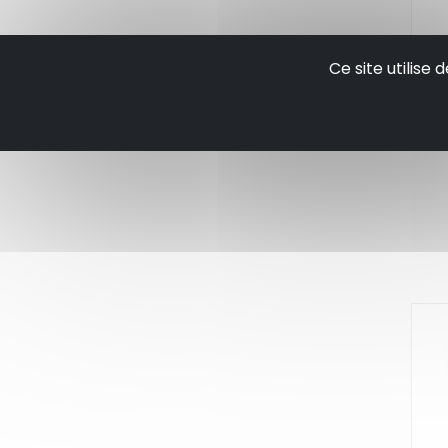
Ta
Ce site utilise
si
tr
si