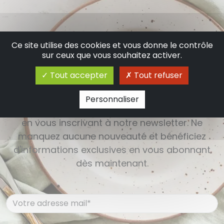
Ce site utilise des cookies et vous donne le contrôle
S'inscrire à la newsletter
sur ceux que vous souhaitez activer.
Tout accepter
Tout refuser
Restez informé(e) des dernières actualités,
Personnaliser
événements, promotions et offres exclusives
en vous inscrivant à notre newsletter. Ne
manquez aucune nouveauté et bénéficiez
d'informations exclusives en vous abonnant
dès maintenant.