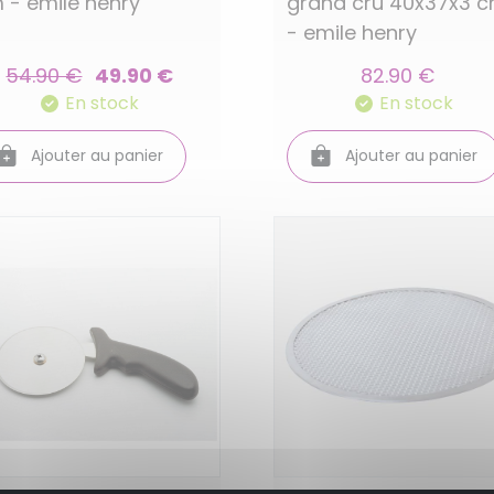
 - emile henry
grand cru 40x37x3 
- emile henry
54.90 €
49.90 €
82.90 €
En stock
En stock
Ajouter au panier
Ajouter au panier