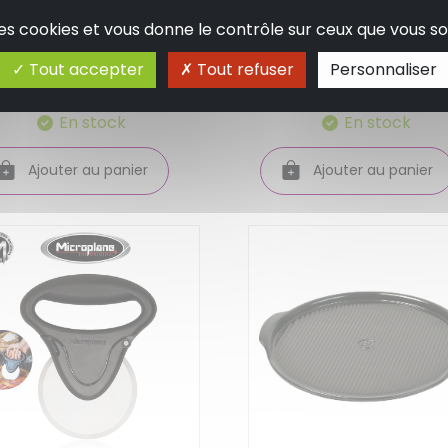
ulette a pizza en inox
Grille de cuisson a
 des cookies et vous donne le contrôle sur ceux que vous so
ignee bakelite - weis
pizza 33 cm - de buy
Tout accepter
Tout refuser
Personnaliser
8.95 €
12.90 €
En stock
En stock
Ajouter au panier
Ajouter au panier