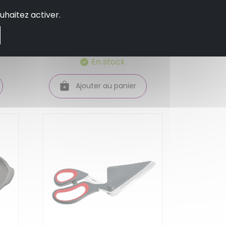
Coffret pizza stone
uhaitez activer.
er
fusain 35,5 cm - emile
henry
100.00 €
En stock
Ajouter au panier