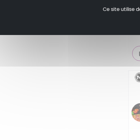
Ro
Ce site utilise
po