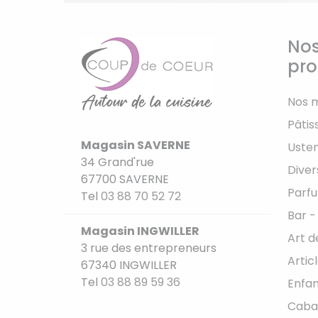
Nos
pro
Nos 
Pâtis
Magasin SAVERNE
Usten
34 Grand'rue
Diver
67700 SAVERNE
Parfu
Tel
03 88 70 52 72
Bar -
Magasin INGWILLER
Art d
3 rue des entrepreneurs
Artic
67340 INGWILLER
Tel
03 88 89 59 36
Enfan
Caba