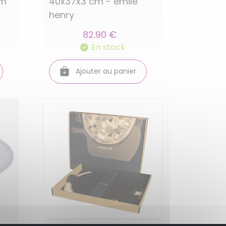
cm
40x37x3 cm - emile
henry
82.90 €
En stock
Ajouter au panier