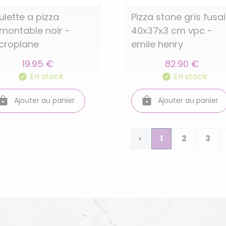
ulette a pizza
Pizza stone gris fusa
montable noir -
40x37x3 cm vpc -
croplane
emile henry
19.95 €
82.90 €
En stock
En stock
Ajouter au panier
Ajouter au panier
‹
1
2
3