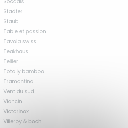
Socadis
Stadter
Staub
Table et passion
Tavola swiss
Teakhaus
Tellier
Totally bamboo
Tramontina
Vent du sud
Viancin
Victorinox
Villeroy & boch