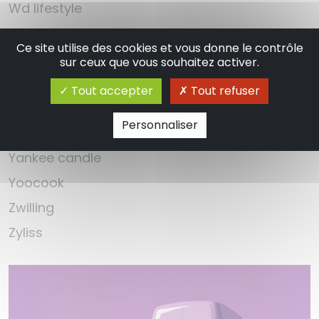
Wd lifestyle
Weis
Ce site utilise des cookies et vous donne le contrôle
Westmark
sur ceux que vous souhaitez activer.
Wmf
Tout accepter
Tout refuser
Woll
Personnaliser
Wusthof
Yankee candle
Yoocook
Zwilling
Zyliss