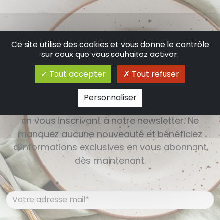
Ce site utilise des cookies et vous donne le contrôle
S'inscrire à la newsletter
sur ceux que vous souhaitez activer.
Tout accepter
Tout refuser
Restez informé(e) des dernières actualités,
Personnaliser
événements, promotions et offres exclusives
en vous inscrivant à notre newsletter. Ne
manquez aucune nouveauté et bénéficiez
d'informations exclusives en vous abonnant
dès maintenant.