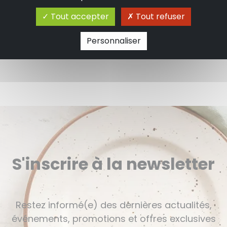
Tout accepter
Tout refuser
13.90 €
En stock
Personnaliser
Ajouter au panier
S'inscrire à la newsletter
Restez informé(e) des dernières actualités,
événements, promotions et offres exclusives