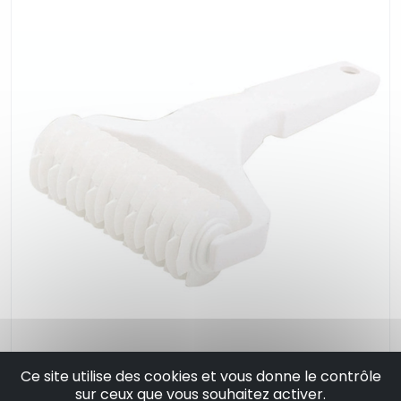
Rouleau à losange pour filet décoration de
Ce site utilise des cookies et vous donne le contrôle
sur ceux que vous souhaitez activer.
tarte - silikomart