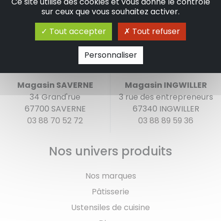
Ce site utilise des cookies et vous donne le contrôle
sur ceux que vous souhaitez activer.
Tout accepter
Tout refuser
Personnaliser
Magasin SAVERNE
Magasin INGWILLER
34 Grand'rue
3 rue des entrepreneurs
67700 SAVERNE
67340 INGWILLER
03 88 70 52 72
03 88 89 59 36
Nos univers produits
Nos marques
Pâtisserie
Ustensiles de cuisine