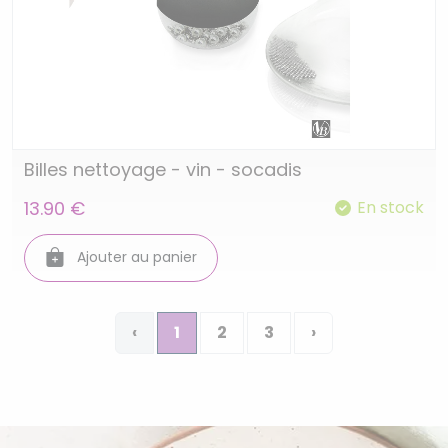
Billes nettoyage - vin - socadis
13.90 €
En stock
Ajouter au panier
‹
1
2
3
›