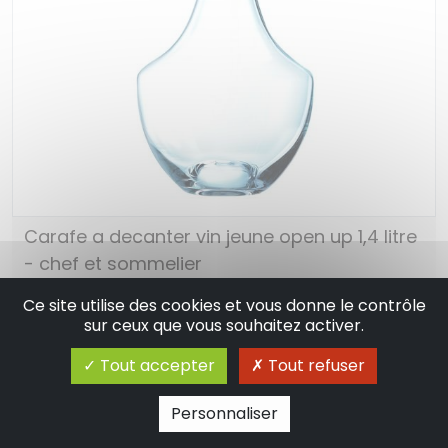
Carafe a decanter vin jeune open up 1,4 litre
- chef et sommelier
104.90 €
En stock
Ce site utilise des cookies et vous donne le contrôle
sur ceux que vous souhaitez activer.
Ajouter au panier
Tout accepter
Tout refuser
Personnaliser