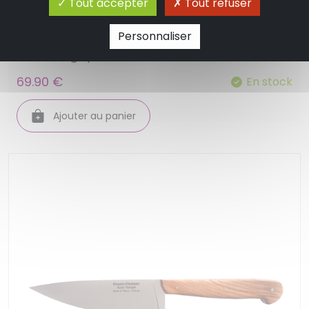
Tout accepter
Tout refuser
Couteau de chef le grand tradi, noyer vieilli
Personnaliser
24 cm - goyon chazeau
69.90 €
En stock
Ajouter au panier