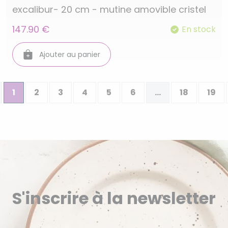
excalibur- 20 cm - mutine amovible cristel
147.90 €
En stock
Ajouter au panier
1
2
3
4
5
6
...
18
19
S'inscrire à la newsletter