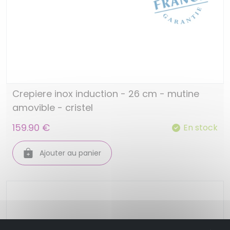
Crepiere inox induction - 26 cm - mutine
amovible - cristel
159.90 €
En stock
Ajouter au panier