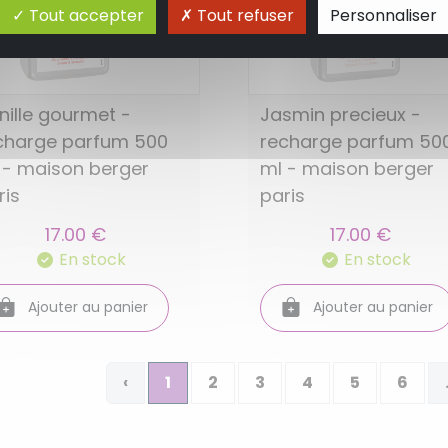
Tout accepter
Tout refuser
Personnaliser
nille gourmet -
Jasmin precieux -
charge parfum 500
recharge parfum 50
 - maison berger
ml - maison berger
ris
paris
17.00 €
17.00 €
En stock
En stock
Ajouter au panier
Ajouter au panier
‹
1
2
3
4
5
6