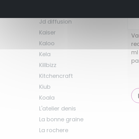
Hydro flask
Jd diffusion
Kaiser
Va
Kaloo
re
ml
Kela
pa
Killbizz
Kitchencraft
Kiub
Koala
L'atelier denis
La bonne graine
La rochere