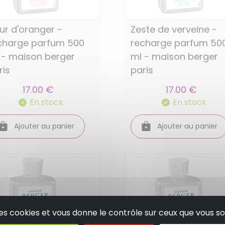
eur d'oranger -
Zeste de verveine -
charge parfum 500
recharge parfum 50
 - maison berger
ml - maison berger
ris
paris
17.00 €
17.00 €
En stock
En stock
Ajouter au panier
Ajouter au panier
 des cookies et vous donne le contrôle sur ceux que vous so