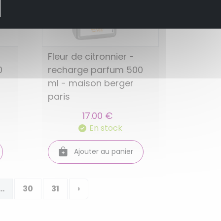
Fleur de citronnier -
0
recharge parfum 500
ml - maison berger
paris
17.00 €
En stock
Ajouter au panier
...
30
31
›