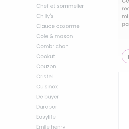
Ce
Chef et sommelier
re
Chilly's
ml
pa
Claude dozorme
Cole & mason
Combrichon
Cookut
Couzon
Cristel
Cuisinox
De buyer
Durobor
Easylife
Emile henry