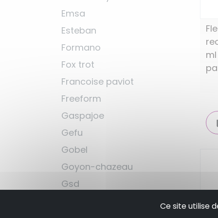
Emsa
Fl
Esteban
re
Formano
ml
Fox trot
pa
Francoise paviot
Freeform
Gaspajoe
Gefu
Gobel
Goyon-chazeau
Gsd
Guy degrenne
Ce site utilise
Guzzini