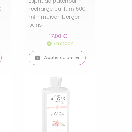
Esprit de patchouli -
0
recharge parfum 500
ml - maison berger
paris
17.00 €
En stock
Ajouter au panier