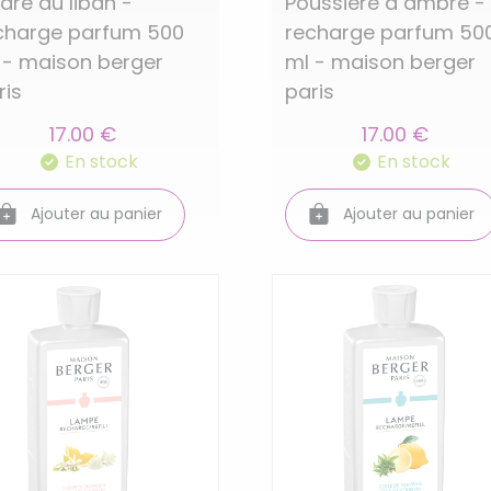
dre du liban -
Poussiere d ambre -
charge parfum 500
recharge parfum 50
 - maison berger
ml - maison berger
ris
paris
17.00 €
17.00 €
En stock
En stock
Ajouter au panier
Ajouter au panier