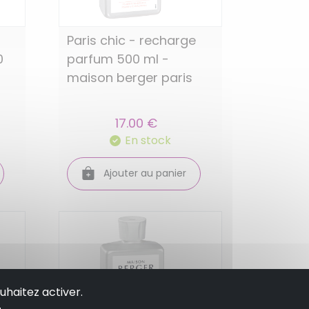
Paris chic - recharge
0
parfum 500 ml -
maison berger paris
17.00 €
En stock
Ajouter au panier
uhaitez activer.