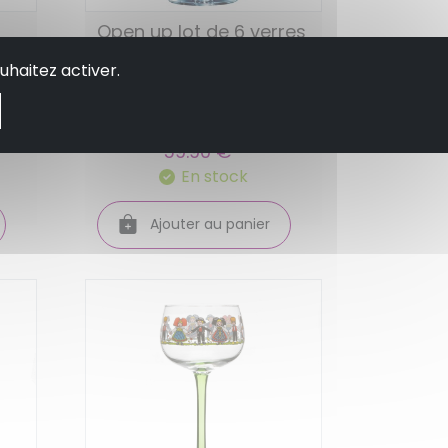
Open up lot de 6 verres
a pied round - chef et
uhaitez activer.
t
sommelier
59.90 €
En stock
Ajouter au panier