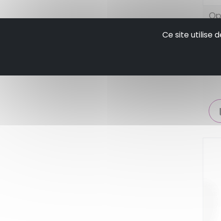
Op
a 
Ce site utilise
pr
so