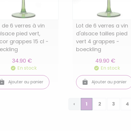
t de 6 verres à vin
Lot de 6 verres a vin
alsace pied vert,
d'alsace tailles pied
cor grappes 15 cl -
vert 4 grappes -
eckling
boeckling
34.90 €
49.90 €
En stock
En stock
Ajouter au panier
Ajouter au panier
‹
1
2
3
4