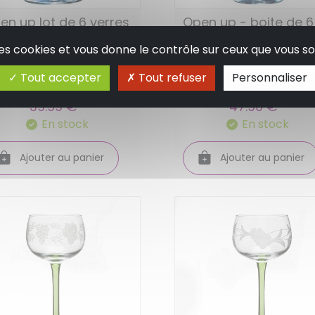
en up lot de 6 verres
Open up - boite de 6
degustation 32 cl
verres à pied pro
 des cookies et vous donne le contrôle sur ceux que vous so
otasting - chef et
tasting 40 cl - chef e
Tout accepter
Tout refuser
Personnaliser
mmelier
sommelier
39.99 €
47.90 €
En stock
En stock
Ajouter au panier
Ajouter au panier