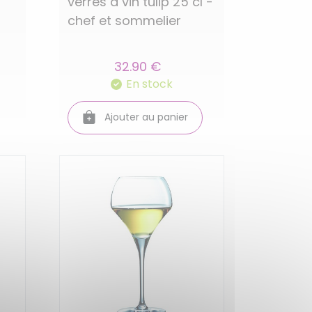
verres a vin tulip 25 cl -
chef et sommelier
32.90 €
En stock
Ajouter au panier