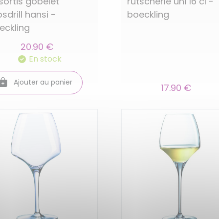
sortis gobelet
rutscherle uni 16 cl -
psdrill hansi -
boeckling
eckling
20.90 €
En stock
Ajouter au panier
17.90 €