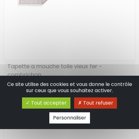
Tapette a mouche toile vieux fer -
combrichon
Ce site utilise des cookies et vous donne le contrôle
17.95 €
En stock
sur ceux que vous souhaitez activer.
Ajouter au panier
Tout accepter
Tout refuser
Personnaliser