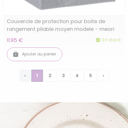
Couvercle de protection pour boite de
rangement pliable moyen modele - meori
11.95 €
En stock
Ajouter au panier
‹
1
2
3
4
5
›