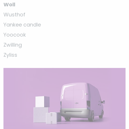
Woll
Wusthof
Yankee candle
Yoocook
Zwilling
Zyliss