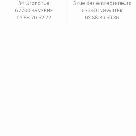
34 Grand'rue
3 rue des entrepreneurs
67700 SAVERNE
67340 INGWILLER
03 88 70 52 72
03 88 89 59 36
Nos univers produits
Nos marques
Pâtisserie
Ustensiles de cuisine
Divers
Parfums d'intérieur
Bar - Vin
Art de la table
Articles de cuisson
Enfants