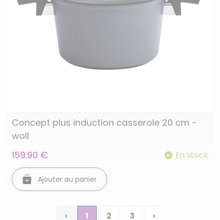
Concept plus induction casserole 20 cm -
woll
159.90 €
En stock
Ajouter au panier
‹
1
2
3
›