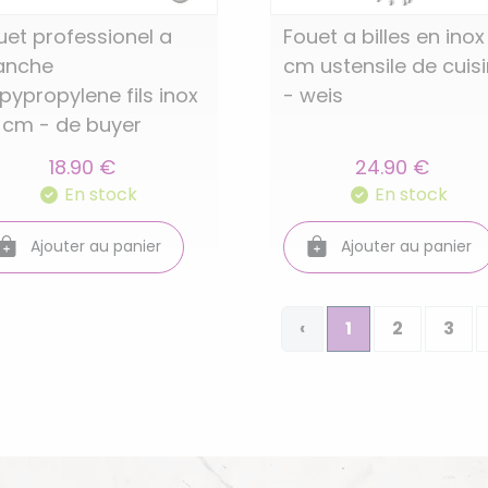
uet professionel a
Fouet a billes en inox
nche
cm ustensile de cuis
pypropylene fils inox
- weis
 cm - de buyer
18.90 €
24.90 €
En stock
En stock
Ajouter au panier
Ajouter au panier
‹
1
2
3