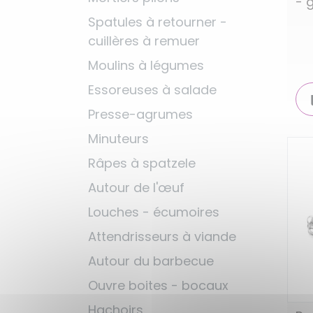
- 
Spatules à retourner -
cuillères à remuer
Moulins à légumes
Essoreuses à salade
Presse-agrumes
Minuteurs
Râpes à spatzele
Autour de l'œuf
Louches - écumoires
Attendrisseurs à viande
Autour du barbecue
Ouvre boites - bocaux
Hachoirs