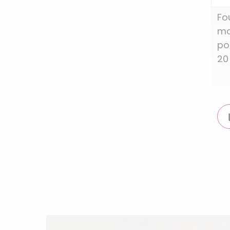
Fo
ma
po
20