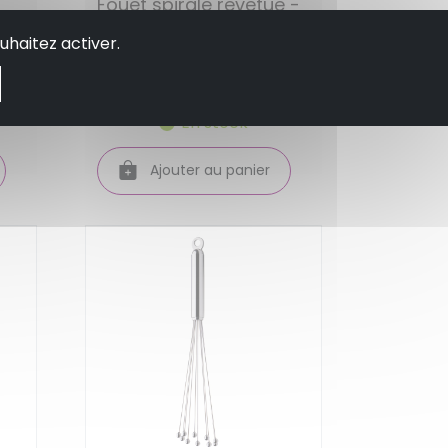
Fouet spirale revetue -
ces
weis
uhaitez activer.
7.95 €
En stock
Ajouter au panier