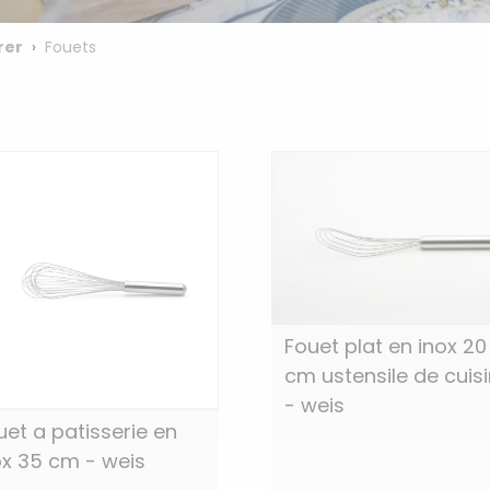
rer
Fouets
Fouet plat en inox 20
cm ustensile de cuis
- weis
uet a patisserie en
ox 35 cm - weis