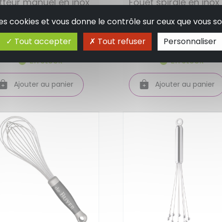
tteur manuel en inox
Fouet spirale en inox
weis
pour monter les sau
 des cookies et vous donne le contrôle sur ceux que vous so
- weis
Tout accepter
Tout refuser
Personnaliser
24.95 €
5.90 €
En stock
En stock
Ajouter au panier
Ajouter au panier