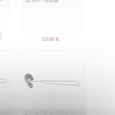
 -
30 cm - cristel
23.90 €