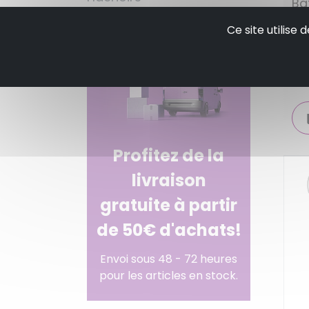
Ba
- 
Ce site utilise
Profitez de la
livraison
gratuite à partir
de 50€ d'achats!
Envoi sous 48 - 72 heures
pour les articles en stock.