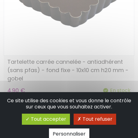
Tartelette carrée cannelée - antiadhérent
(sans pfas) - fond fixe - 10x10 cm h20 mm -
gobel
4.90 €
En stock
Ce site utilise des cookies et vous donne le contrôle
Ajouter au panier
sur ceux que vous souhaitez activer.
Tout accepter
Tout refuser
Personnaliser