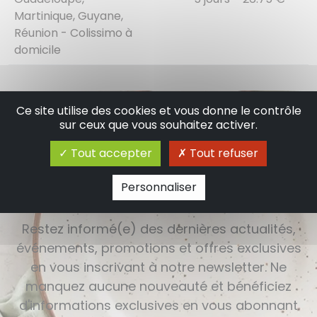
Martinique, Guyane,
Réunion - Colissimo à
domicile
Ce site utilise des cookies et vous donne le contrôle
sur ceux que vous souhaitez activer.
Tout accepter
Tout refuser
S'inscrire à la newsletter
Personnaliser
Restez informé(e) des dernières actualités,
événements, promotions et offres exclusives
en vous inscrivant à notre newsletter. Ne
manquez aucune nouveauté et bénéficiez
d'informations exclusives en vous abonnant