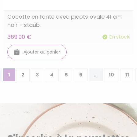
Cocotte en fonte avec picots ovale 41 cm
noir - staub
369.90 €
En stock
Ajouter au panier
1
2
3
4
5
6
...
10
11