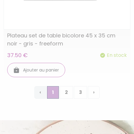
Plateau set de table bicolore 45 x 35 cm
noir - gris - freeform
37.50 €
En stock
Ajouter au panier
‹
1
2
3
›