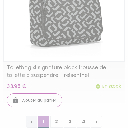
Toiletbag xl signature black trousse de
toilette a suspendre - reisenthel
33.95 €
En stock
Ajouter au panier
‹
1
2
3
4
›