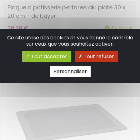
Plaque a patisserie perforee alu plate 30 x
20 cm - de buyer
26.90 €
En stock
Ce site utilise des cookies et vous donne le contrôle
sur ceux que vous souhaitez activer.
Ajouter au panier
Tout accepter
Tout refuser
Personnaliser