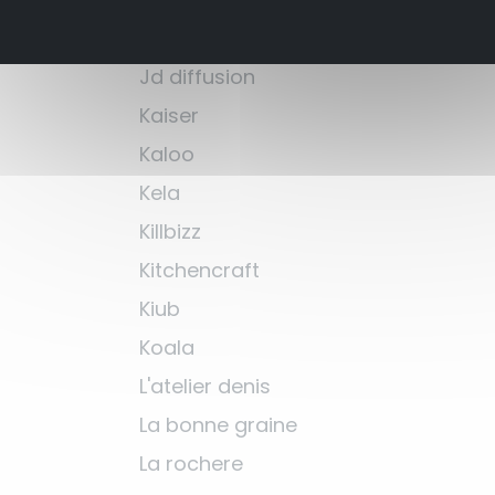
Hydro flask
Jd diffusion
Kaiser
Kaloo
Kela
Killbizz
Kitchencraft
Kiub
Koala
L'atelier denis
La bonne graine
La rochere