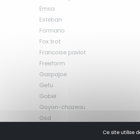
Emsa
Esteban
Formano
Fox trot
Francoise paviot
Freeform
Gaspajoe
Gefu
Gobel
Goyon-chazeau
Gsd
Guy degrenne
Ce site utilise
Guzzini