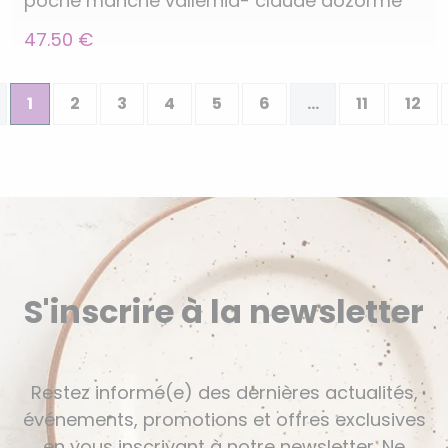
poche manche vallernia- claude dozorme
47.50 €
1
2
3
4
5
6
...
11
12
S'inscrire à la newsletter
Restez informé(e) des dernières actualités,
événements, promotions et offres exclusives
en vous inscrivant à notre newsletter. Ne