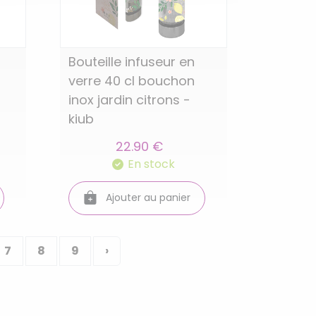
Bouteille infuseur en
verre 40 cl bouchon
inox jardin citrons -
kiub
22.90 €
En stock
Ajouter au panier
7
8
9
›