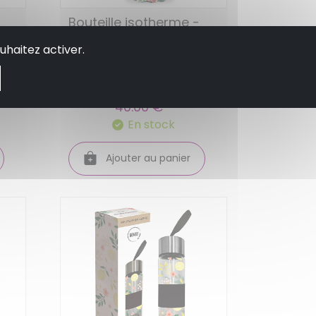
Bouteille isotherme -
arty 1000 ml - qwetch
uhaitez activer.
-
40.00 €
En stock
Ajouter au panier