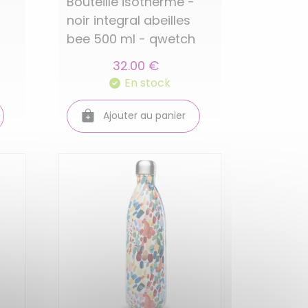
Bouteille isotherme -
noir integral abeilles
bee 500 ml - qwetch
32.00 €
En stock
Ajouter au panier