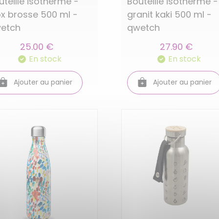
uteille isotherme -
Bouteille isotherme -
ox brosse 500 ml -
granit kaki 500 ml -
etch
qwetch
25.00 €
27.90 €
En stock
En stock
Ajouter au panier
Ajouter au panier