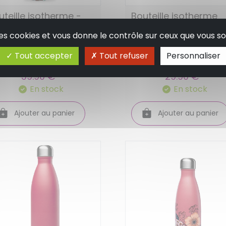
uteille isotherme -
Bouteille isotherme
ty 750ml - qwetch
zéro plastique, zéro
 des cookies et vous donne le contrôle sur ceux que vous so
silicone decor fruits 
Tout accepter
Tout refuser
Personnaliser
nu bento- cookut
39.90 €
29.90 €
En stock
En stock
Ajouter au panier
Ajouter au panier