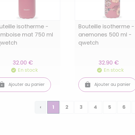
uteille isotherme -
Bouteille isotherme -
amboise mat 750 ml
anemones 500 ml -
qwetch
qwetch
32.00 €
32.90 €
En stock
En stock
Ajouter au panier
Ajouter au panier
‹
1
2
3
4
5
6