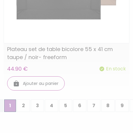
Plateau set de table bicolore 55 x 41 cm
taupe / noir- freeform
44.90 €
En stock
Ajouter au panier
1
2
3
4
5
6
7
8
9