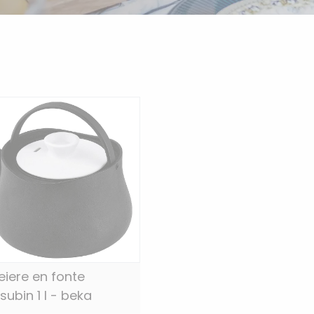
eiere en fonte
subin 1 l - beka