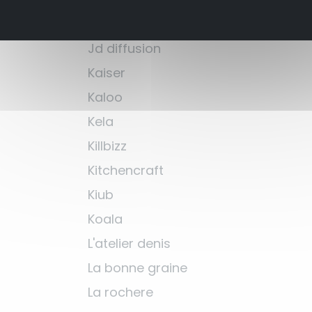
Hydro flask
Jd diffusion
Kaiser
Kaloo
Kela
Killbizz
Kitchencraft
Kiub
Koala
L'atelier denis
La bonne graine
La rochere