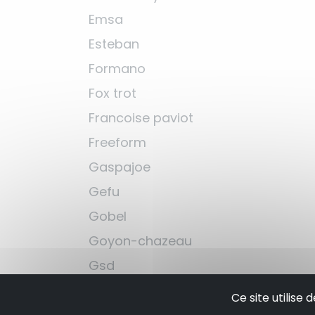
Emsa
Esteban
Formano
Fox trot
Francoise paviot
Freeform
Gaspajoe
Gefu
Gobel
Goyon-chazeau
Gsd
Guy degrenne
Ce site utilise
Guzzini