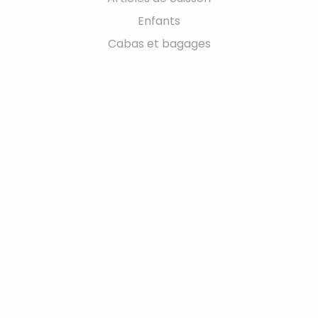
Enfants
Cabas et bagages
Déco - Cadeaux
Liens utiles
Modes et tarifs de livraison
Moyens de paiement
Conditions Générales de Vente
Tout savoir sur la société
Votre espace client