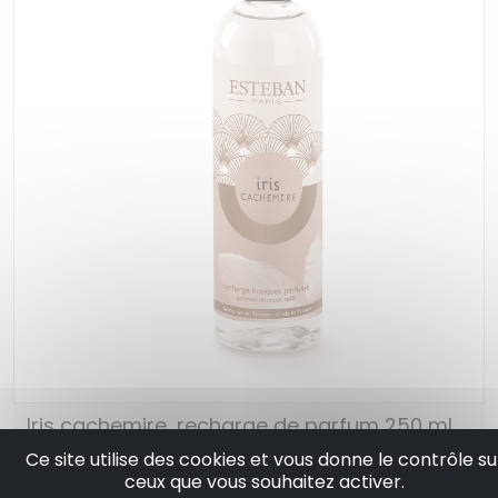
Iris cachemire, recharge de parfum 250 ml
pour bouquet - esteban
Ce site utilise des cookies et vous donne le contrôle su
ceux que vous souhaitez activer.