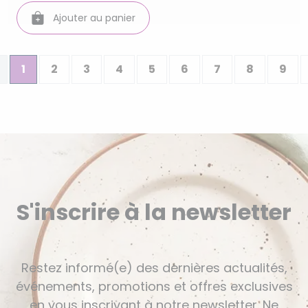
Ajouter au panier
1
2
3
4
5
6
7
8
9
S'inscrire à la newsletter
Restez informé(e) des dernières actualités,
événements, promotions et offres exclusives
en vous inscrivant à notre newsletter. Ne