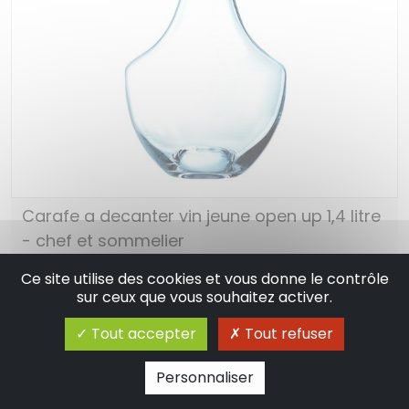
Carafe a decanter vin jeune open up 1,4 litre
- chef et sommelier
104.90 €
En stock
Ce site utilise des cookies et vous donne le contrôle
sur ceux que vous souhaitez activer.
Ajouter au panier
Tout accepter
Tout refuser
Personnaliser