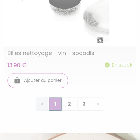
Billes nettoyage - vin - socadis
13.90 €
En stock
Ajouter au panier
‹
1
2
3
›