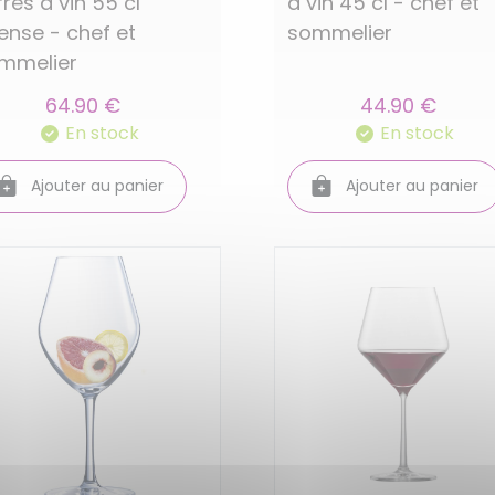
rres a vin 55 cl
a vin 45 cl - chef et
tense - chef et
sommelier
mmelier
64.90 €
44.90 €
En stock
En stock
Ajouter au panier
Ajouter au panier