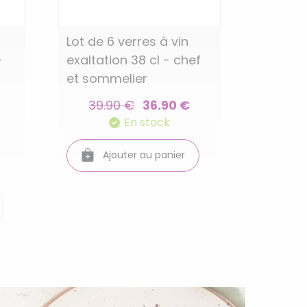
Lot de 6 verres à vin
-
exaltation 38 cl - chef
et sommelier
39.90 €
36.90 €
En stock
Ajouter au panier