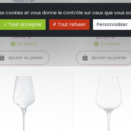
om up lot de 6 verre
Pure lot de 2 verres 
 des cookies et vous donne le contrôle sur ceux que vous so
ied fruity 35 cl -
vin bourgogne 70 cl 
Tout accepter
Tout refuser
Personnaliser
ef et sommelier
schott zwiesel
34.90 €
22.90 €
En stock
En stock
Ajouter au panier
Ajouter au panier