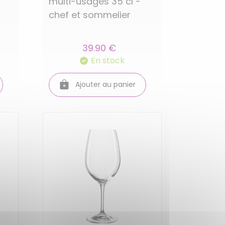
multi-usages 35 cl -
chef et sommelier
39.90 €
En stock
Ajouter au panier