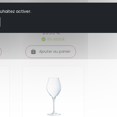
a
Lot de 6 verres a vin
uhaitez activer.
-
rouge special 500 ml -
leonardo
29.95 €
En stock
Ajouter au panier