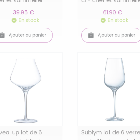
ef et sommelier
cl - chef et sommeli
39.95 €
61.90 €
En stock
En stock
Ajouter au panier
Ajouter au panier
veal up lot de 6
Sublym lot de 6 verr