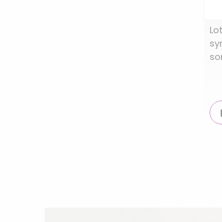
Lo
sy
so