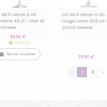
t de 6 verres à vin
Lot de 6 verres à vin
métrie 45 cl - chef et
rouge canto 625 ml 
mmelier
schott zwiesel
69.90 €
En stock
Ajouter au panier
29.90 €
‹
1
2
›