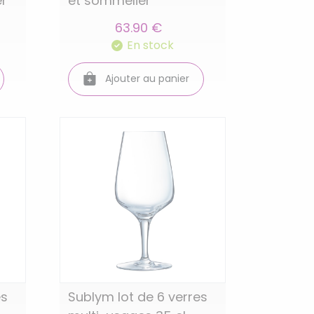
er
et sommelier
63.90 €
En stock
Ajouter au panier
es
Sublym lot de 6 verres