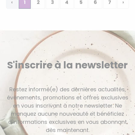
‹
1
2
3
4
5
6
7
›
S'inscrire à la newsletter
Restez informé(e) des dernières actualités,
événements, promotions et offres exclusives
en vous inscrivant à notre newsletter. Ne
manquez aucune nouveauté et bénéficiez
d'informations exclusives en vous abonnant
dès maintenant.