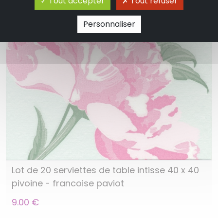
Tout accepter
Tout refuser
Personnaliser
Lot de 20 serviettes de table intisse 40 x 40
pivoine - francoise paviot
9.00 €