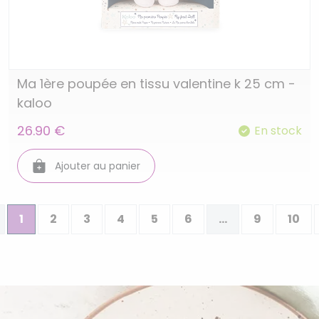
Ma 1ère poupée en tissu valentine k 25 cm -
kaloo
26.90 €
En stock
Ajouter au panier
1
2
3
4
5
6
...
9
10