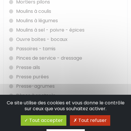
Mortiers pilons
Moulins à coulis
Moulins à légumes
Moulins à sel - poivre - épices
Ouvre boites - bocaux
Passoires - tamis
Pinces de service - dressage
Presse ails
Presse purées
Presse-agrumes
Râpes à spatzele
Ce site utilise des cookies et vous donne le contrôle
Spatules à retourner - cuillères à remuer
sur ceux que vous souhaitez activer.
Thermomètre de cuisson
Tout accepter
Tout refuser