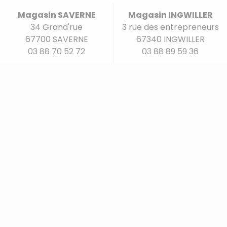
Magasin SAVERNE
Magasin INGWILLER
34 Grand'rue
3 rue des entrepreneurs
67700 SAVERNE
67340 INGWILLER
03 88 70 52 72
03 88 89 59 36
Nos univers produits
Nos marques
Pâtisserie
Ustensiles de cuisine
Divers
Parfums d'intérieur
Bar - Vin
Art de la table
Articles de cuisson