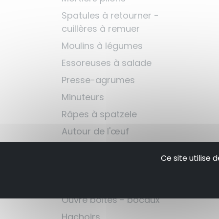
Spatules à retourner -
cuillères à remuer
Moulins à légumes
Essoreuses à salade
Presse-agrumes
Minuteurs
Râpes à spatzele
Autour de l'œuf
Louches - écumoires
Ce site utilise
Attendrisseurs à viande
Autour du barbecue
Ouvre boites - bocaux
Hachoirs