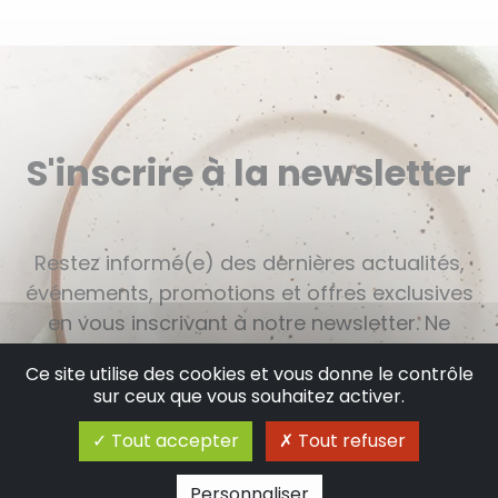
S'inscrire à la newsletter
Restez informé(e) des dernières actualités,
événements, promotions et offres exclusives
en vous inscrivant à notre newsletter. Ne
manquez aucune nouveauté et bénéficiez
Ce site utilise des cookies et vous donne le contrôle
d'informations exclusives en vous abonnant
sur ceux que vous souhaitez activer.
dès maintenant.
Tout accepter
Tout refuser
Personnaliser