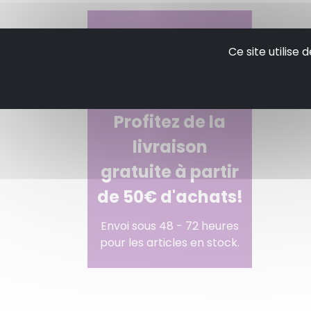
Ce site utilise
Profitez de la
livraison
gratuite à partir
de 50€ d'achats!
Envoi sous 48 - 72 heures
pour les articles en stock.