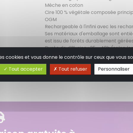
Mèche en coton
Cire 100 % végétale composée princi
OGM
Rechargeable à l'infini avec les rech
Ses matériaux d'emballage sont entiè
est issu de forêts durablement gérée
Durée de diffusion : 35 - 40h (selon les
 des cookies et vous donne le contrôle sur ceux que vous so
Informations réglementaires
Tout accepter
Tout refuser
Personnaliser
Contient, linalyl acetate, linalool, c
produire une réaction allergique.