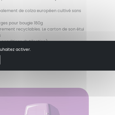
palement de colza européen cultivé sans
arges pour bougie 180g
rement recyclables. Le carton de son étui
s
 conditions d’utilisation)
uhaitez activer.
oumarin, limonenes, cashmeran, peut