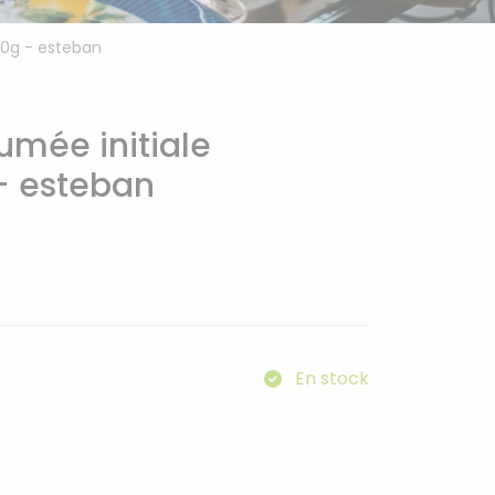
80g - esteban
umée initiale
- esteban
En stock